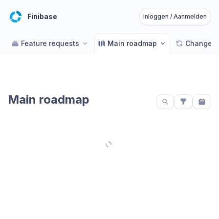
Finibase
Inloggen / Aanmelden
Feature requests
Main roadmap
Changelo
Main roadmap