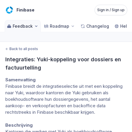
Finibase
Sign in / Sign up
Feedback
Roadmap
Changelog
Help 
←
Back to all posts
Integraties: Yuki-koppeling voor dossiers en 
factuurtelling
Samenvatting
Finibase breidt de integratieselectie uit met een koppeling 
naar Yuki, waardoor kantoren die Yuki gebruiken als 
boekhoudsoftware hun dossiergegevens, het aantal 
aankoop- en verkoopfacturen en backoffice data 
rechtstreeks in Finibase beschikbaar krijgen.
Beschrijving
Kantoren die werken met Yuki als boekhoudsoftware